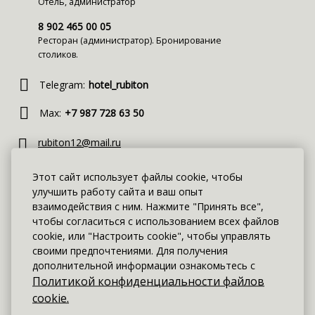
Отель, администратор
8 902 465 00 05
Ресторан (администратор). Бронирование
столиков.
Telegram:
hotel_rubiton
Max:
+7 987 728 63 50
rubiton12@mail.ru
Отель Рубитон
Этот сайт использует файлы cookie, чтобы
rubiton.restaurant@mail.ru
улучшить работу сайта и ваш опыт
Ресторан Рубитон
взаимодействия с ним. Нажмите "Принять все",
чтобы согласиться с использованием всех файлов
У вас нет времени на телефонные звонки? Хотите
cookie, или "Настроить cookie", чтобы управлять
заказать номер максимально быстро и с
своими предпочтениями. Для получения
уверенностью в том, что он точно будет готов для Вас
дополнительной информации ознакомьтесь с
в назначенное время? Воспользуйтесь формой
Политикой конфиденциальности файлов
онлайн-бронирования и получайте самые актуальные
цены!
cookie.